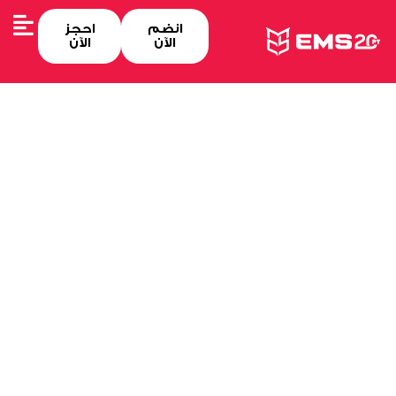
انضم
احجز
الآن
الآن