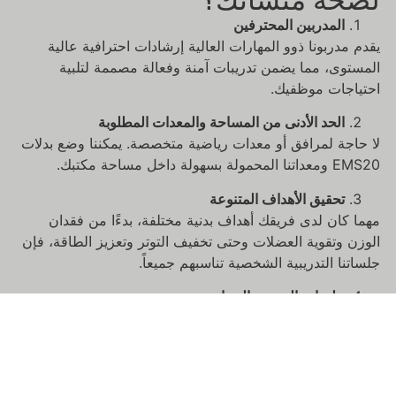
المدربين المحترفين
يقدم مدربونا ذوو المهارات العالية إرشادات احترافية عالية
المستوى، مما يضمن تدريبات آمنة وفعالة مصممة لتلبية
احتياجات موظفيك.
الحد الأدنى من المساحة والمعدات المطلوبة
لا حاجة لمرافق أو معدات رياضية متخصصة. يمكننا وضع بدلات
EMS20 ومعداتنا المحمولة بسهولة داخل مساحة مكتبك.
تحقيق الأهداف المتنوعة
مهما كان لدى فريقك أهداف بدنية مختلفة، بدءًا من فقدان
الوزن وتقوية العضلات وحتى تخفيف التوتر وتعزيز الطاقة، فإن
جلساتنا التدريبية الشخصية تناسبهم جميعاً.
جلسات التدريب الجماعي
يمكننا تدريب مجموعات من الموظفين في وقت واحد، مما
يجعل مشاركة فريقك بأكمله مريحة وفعالة.
كفاءة الوقت
مدة جلساتنا 20 دقيقة فقط، مرتين في الأسبوع. وهكذا، يكون